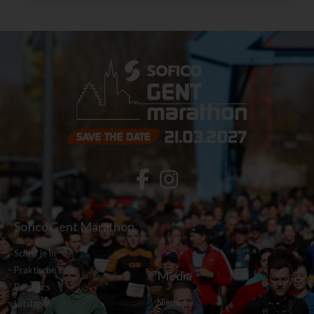
Sofico Gent Marathon
Schrijf je in
Praktische info
Media
Parcours
Nieuws
Uitslagen