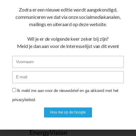
het online inschrijvingsformulier of sport mee tijdens één
Zodra er een nieuwe editie wordt aangekondigd,
van de sportieve activiteiten die zij organiseren!
communiceren we dat via onze socialmediakanalen,
mailings en uiteraard op deze website.
Op de Sofico Gent Marathon editie 2026 zullen ze alvast
op verschillende plaatsen van het parcours van zich laten
Wil je er de volgende keer zeker bij zijn?
horen!
Meld je dan aan voor de interesselijst van dit event
Website Sportaround VZW
Ik meld me aan voor de nieuwsbrief en ga akkoord met het
Facebook Sportaround VZW
privacybeleid.
Hou me op de hoogte