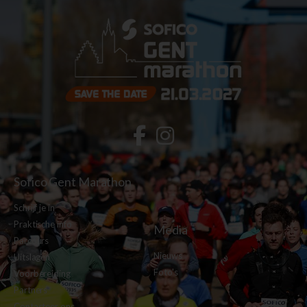
Sofico Gent Marathon
Schrijf je in
Praktische info
Media
Parcours
Nieuws
Uitslagen
Foto's
Voorbereiding
Partners
Contacteer ons