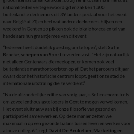
nationaliteiten vertegenwoordigd en zakken 1.300
buitenlandse deelnemers uit 39 landen speciaal voor het event
naar België af. Zij en heel wat andere deelnemers blijven een
weekend in Gent en zo pikken ook de lokale horeca en tal van
handelaars hun graantje mee van dit event.
“Iedereen heeft duidelijk goesting om te lopen”, stelt
Sofie
Bracke, schepen van Sport
tevreden vast. “Het zijn natuurlijk
niet alleen Gentenaars die meelopen, er komen ook veel
buitenlandse marathontoeristen op af. Dat het parcours dit jaar
dwars door het historische centrum loopt, geeft onze stad de
internationale uitstraling die ze verdient.”
“Na de uitzonderlijke editie van vorig jaar, is Sofico enorm trots
om zoveel enthousiaste lopers in Gent te mogen verwelkomen.
Het event sluit nauw aan bij onze filosofie van gezond en
participatief samenwerken. Op deze manier zetten we
maximaal in op een gezonde balans tussen leven en werken voor
al onze collega’s”, zegt
David De Beukelaer, Marketing en