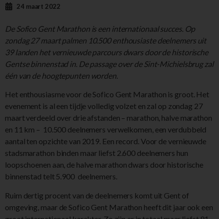
24 maart 2022
De Sofico Gent Marathon is een internationaal succes. Op
zondag 27 maart palmen 10.500 enthousiaste deelnemers uit
39 landen het vernieuwde parcours dwars door de historische
Gentse binnenstad in. De passage over de Sint-Michielsbrug zal
één van de hoogtepunten worden.
Het enthousiasme voor de Sofico Gent Marathon is groot. Het
evenement is al een tijdje volledig volzet en zal op zondag 27
maart verdeeld over drie afstanden – marathon, halve marathon
en 11 km – 10.500 deelnemers verwelkomen, een verdubbeld
aantal ten opzichte van 2019. Een record. Voor de vernieuwde
stadsmarathon binden maar liefst 2.600 deelnemers hun
loopschoenen aan, de halve marathon dwars door historische
binnenstad telt 5.900 deelnemers.
Ruim dertig procent van de deelnemers komt uit Gent of
omgeving, maar de Sofico Gent Marathon heeft dit jaar ook een
groot internationaal karakter. Zo zijn er in totaal maar liefst 81