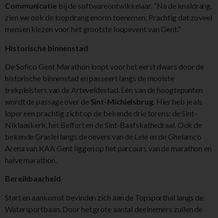
Communicatie
bij de softwareontwikkelaar. “Na de knaldrang,
zien we ook de loopdrang enorm toenemen. Prachtig dat zoveel
mensen kiezen voor het grootste loopevent van Gent.”
Historische binnenstad
De Sofico Gent Marathon loopt voor het eerst dwars door de
historische binnenstad en passeert langs de mooiste
trekpleisters van de Arteveldestad. Eén van de hoogtepunten
wordt de passage over de
Sint-Michielsbrug
. Hier heb je als
loper een prachtig zicht op de bekende drie torens: de Sint-
Niklaaskerk, het Belfort en de Sint-Baafskathedraal. Ook de
bekende Graslei langs de oevers van de Leie en de Ghelamco
Arena van KAA Gent liggen op het parcours van de marathon en
halve marathon.
Bereikbaarheid
Start en aankomst bevinden zich aan de Topsporthal langs de
Watersportbaan. Door het grote aantal deelnemers zullen de